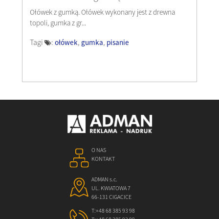
Ołówek z gumką. Ołówek wykonany jest z drewna
topoli, gumka z gr...
Tagi
:
,
,
ołówek
gumka
pisanie
O NAS
KONTAKT
ADMAN s.c.
UL. KWIATOWA 7
66-131 CIGACICE
T:
+48 68 385 93 98