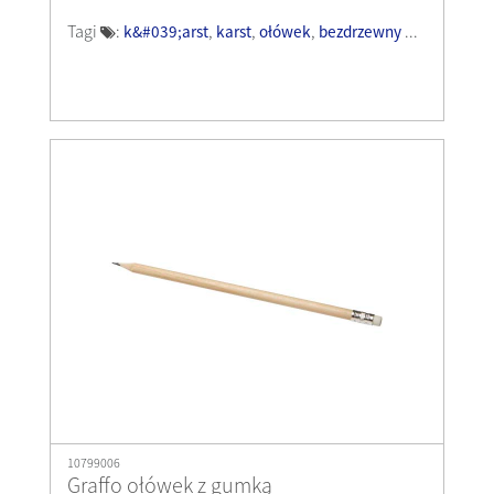
Tagi
:
,
,
,
...
k&#039;arst
karst
ołówek
bezdrzewny
10799006
Graffo ołówek z gumką