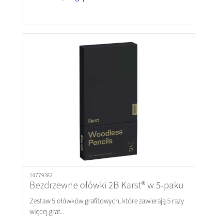
10779382
Bezdrzewne ołówki 2B Karst® w 5-paku
Zestaw 5 ołówków grafitowych, które zawierają 5 razy
więcej graf...