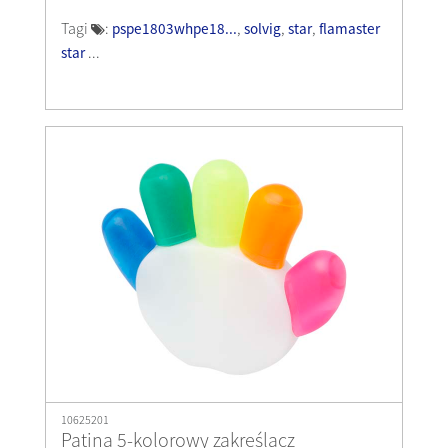
Tagi
:
,
,
,
pspe1803whpe18...
solvig
star
flamaster
...
star
10625201
Patina 5-kolorowy zakreślacz