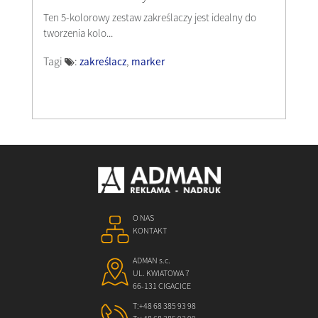
Ten 5-kolorowy zestaw zakreślaczy jest idealny do
tworzenia kolo...
Tagi
:
,
zakreślacz
marker
O NAS
KONTAKT
ADMAN s.c.
UL. KWIATOWA 7
66-131 CIGACICE
T:
+48 68 385 93 98