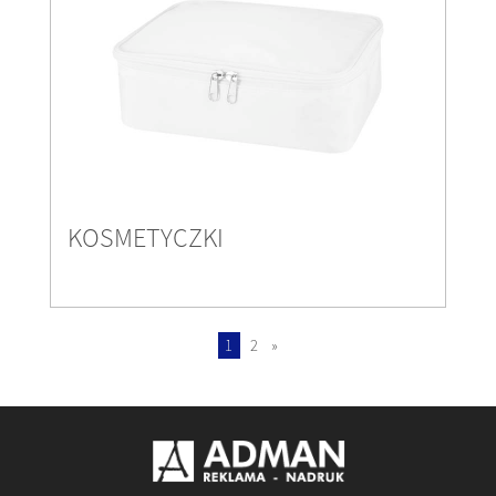
KOSMETYCZKI
1
2
»