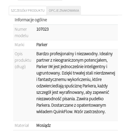
SZCZEGÓŁY PRODUKTU
OPCJE ZNAKOWANIA
Informacje ogólne
Numer
107023
modelu
Marki
Parker
Opis
Bardzo profesjonalny i niezawodny. Idealny
produktu
partner z nieograniczonym potencjałem,
(długi)
Parker IM jest jednocześnie inteligentny i
ugruntowany. Dzięki trwałej stali nierdzewnej
i fantastycznemu wykończeniu, które
odzwierciedlają spuściznę Parkera, każdy
szczegół jest wyrafinowany, aby zapewnić
niezawodność pisania. Zawira pudełko
Parkera. Dostarczane z opatentowanym
wkładem QuinkFlow. Wzór zastrzeżony.
Materiał
Mosiądz