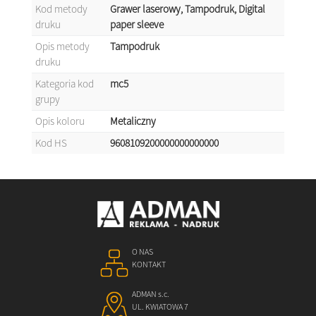
Kod metody
Grawer laserowy, Tampodruk, Digital
druku
paper sleeve
Opis metody
Tampodruk
druku
Kategoria kod
mc5
grupy
Opis koloru
Metaliczny
Kod HS
9608109200000000000000
O NAS
KONTAKT
ADMAN s.c.
UL. KWIATOWA 7