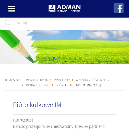
JESTEŚ TU:
STRONA GŁÓWNA
PRODUKTY
ARTYKUŁY PIŚMIENNICZE
PIÓRA KULKOWE
PIÓRO KULKOWE IM (10702303)
Pióro kulkowe IM
( 10702303 )
Bardzo profesjonalny i niezawodny. Idealny partner z