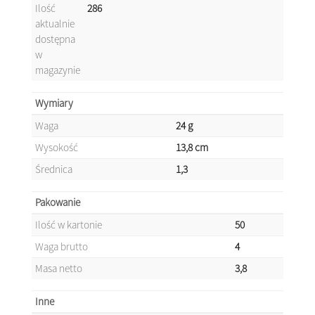
Ilość
286
aktualnie
dostępna
w
magazynie
Wymiary
Waga
24 g
Wysokość
13,8 cm
Średnica
1,3
Pakowanie
Ilość w kartonie
50
Waga brutto
4
Masa netto
3,8
Inne