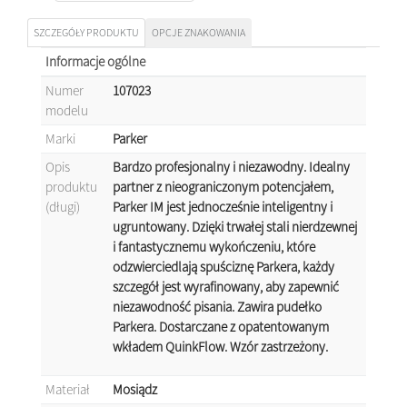
SZCZEGÓŁY PRODUKTU
OPCJE ZNAKOWANIA
Informacje ogólne
Numer
107023
modelu
Marki
Parker
Opis
Bardzo profesjonalny i niezawodny. Idealny
produktu
partner z nieograniczonym potencjałem,
(długi)
Parker IM jest jednocześnie inteligentny i
ugruntowany. Dzięki trwałej stali nierdzewnej
i fantastycznemu wykończeniu, które
odzwierciedlają spuściznę Parkera, każdy
szczegół jest wyrafinowany, aby zapewnić
niezawodność pisania. Zawira pudełko
Parkera. Dostarczane z opatentowanym
wkładem QuinkFlow. Wzór zastrzeżony.
Materiał
Mosiądz