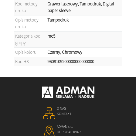
Kod metody
Grawer laserowy, Tampodruk, Digital
druku
paper sleeve
Opis metody
Tampodruk
druku
Kategoria kod
mc5
grupy
Opis koloru
Czarny, Chromowy
Kod HS
9608109200000000000000
O NAS
KONTAKT
ADMAN s.c.
UL. KWIATOWA 7