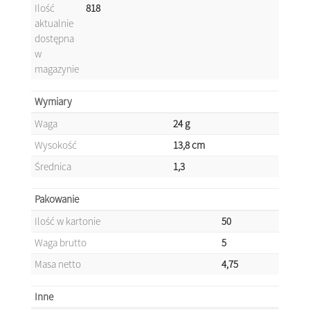
Ilość
818
aktualnie
dostępna
w
magazynie
Wymiary
Waga
24 g
Wysokość
13,8 cm
Średnica
1,3
Pakowanie
Ilość w kartonie
50
Waga brutto
5
Masa netto
4,75
Inne