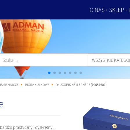
O NAS
SKLEP
WSZYSTKIE KATEGO
PIŚMIENNICZE
PIÓRA KULKOWE
DŁUGOPIS HÉMISPHÈRE (10651601)
e
 bardzo praktyczny i dyskretny –