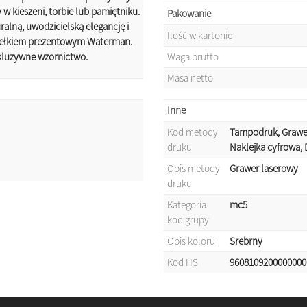
w kieszeni, torbie lub pamiętniku.
Pakowanie
ralną, uwodzicielską elegancję i
Ilość w kartonie
ełkiem prezentowym Waterman.
kluzywne wzornictwo.
Waga brutto
Masa netto
Inne
Kod metody
Tampodruk, Grawer
druku
Naklejka cyfrowa, D
Opis metody
Grawer laserowy
druku
Kategoria
mc5
kod grupy
Opis koloru
Srebrny
Kod HS
9608109200000000