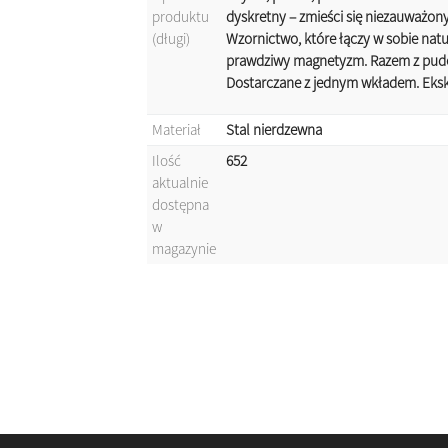
produktu
dyskretny – zmieści się niezauważony 
(długi)
Wzornictwo, które łączy w sobie natu
prawdziwy magnetyzm. Razem z pud
Dostarczane z jednym wkładem. Eks
Materiał
Stal nierdzewna
Ilość
652
aktualnie
dostępna
w
magazynie