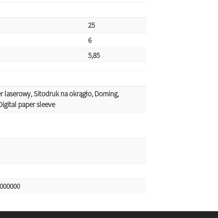
25
6
5,85
 laserowy, Sitodruk na okrągło, Doming,
igital paper sleeve
000000