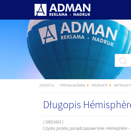
JESTEŚ TU:
STRONA GŁÓWNA
PRODUKTY
ARTYKUŁY 
Długopis Hémisphèr
( 10651601 )
Czyste, proste, ponadczasowe linie. Hémisphère –