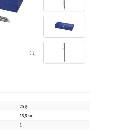
25 g
13,6 cm
1