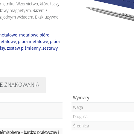
amiętniku. Wzornictwo, które łączy
awdziwy magnetyzm. Razem z
z jednym wkładem. Ekskluzywne
 metalowe
,
metalowe pióro
metalowe
,
pióra metalowe
,
pióra
isy
,
zestaw piśmienny
,
zestawy
E ZNAKOWANIA
Wymiary
Waga
Długość
Średnica
Hémisphère – bardzo praktyczny i