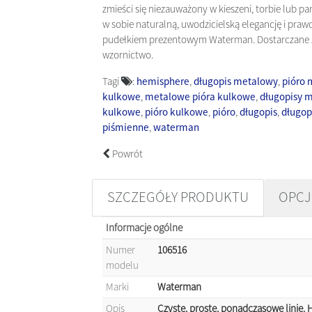
zmieści się niezauważony w kieszeni, torbie lub p
w sobie naturalną, uwodzicielską elegancję i pr
pudełkiem prezentowym Waterman. Dostarczane 
wzornictwo.
Tagi
:
hemisphere
,
długopis metalowy
,
pióro
kulkowe
,
metalowe pióra kulkowe
,
długopisy 
kulkowe
,
pióro kulkowe
,
pióro
,
długopis
,
długop
piśmienne
,
waterman
Powrót
SZCZEGÓŁY PRODUKTU
OPCJ
Informacje ogólne
Numer
106516
modelu
Marki
Waterman
Opis
Czyste, proste, ponadczasowe linie. 